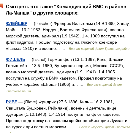
Смотреть что такое "Командующий ВМС в районе
Ла-Манша" в других словарях:
ФЛЕЙШЕР
— (fleischer) Фридрих Вильгельм (14.9.1890, Ханау,
Майн – 13.2.1952, Норден, Восточная Фрисландия), военно
морской деятель, адмирал (1.9.1942). 1.4. 1909 поступил на
флот кадетом. Прошел подготовку на тяжелом крейсере
«Ганза» 1910) и в военно… …
Военно-морской флот Третьего рейха
ФИШЕЛЬ
— (fischel) Герман фон (13.1. 1887, Киль, Шлезвиг
Гольштейн – 13.5. 1950, Бутырская тюрьма, Москва, СССР),
военно морской деятель, адмирал (1.9. 1941). 1.4.1905
поступил на службу в ВМФ кадетом. Прошел подготовку на
учебном корабле «Штош» (1906) и… …
Военно-морской флот
Третьего рейха
РИВЕ
— (Rieve) Фридрих (27.6.1896, Киль – 16.2.1981,
Свишталь Бушховен, Рейнланд), военный деятель, вице
адмирал (1.10.1943). 1.4.1914 поступил на флот кадетом.
Прошел подготовку на тяжелом крейсере «Виктория Луиза» и
на курсах при военно морском… …
Военно-морской флот Третьего