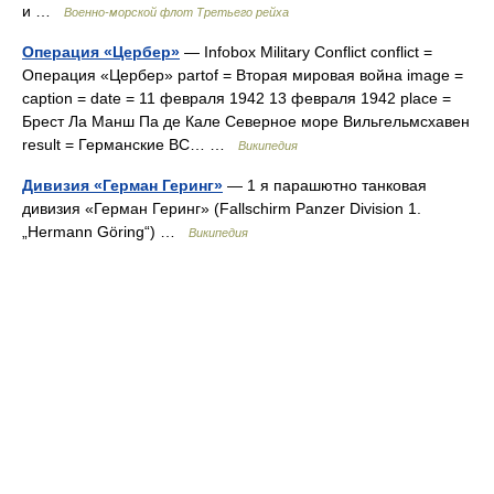
и …
Военно-морской флот Третьего рейха
Операция «Цербер»
— Infobox Military Conflict conflict =
Операция «Цербер» partof = Вторая мировая война image =
caption = date = 11 февраля 1942 13 февраля 1942 place =
Брест Ла Манш Па де Кале Северное море Вильгельмсхавен
result = Германские ВС… …
Википедия
Дивизия «Герман Геринг»
— 1 я парашютно танковая
дивизия «Герман Геринг» (Fallschirm Panzer Division 1.
„Hermann Göring“) …
Википедия