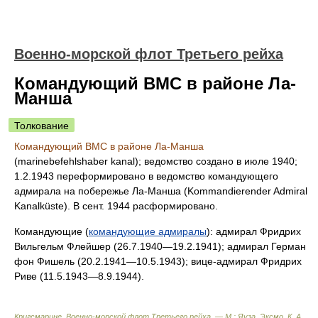
Военно-морской флот Третьего рейха
Командующий ВМС в районе Ла-
Манша
Толкование
Командующий ВМС в районе Ла-Манша
(marinebefehlshaber kanal); ведомство создано в июле 1940;
1.2.1943 переформировано в ведомство командующего
адмирала на побережье Ла-Манша (Kommandierender Admiral
Kanalküste). В сент. 1944 расформировано.
Командующие (
командующие адмиралы
): адмирал Фридрих
Вильгельм Флейшер (26.7.1940—19.2.1941); адмирал Герман
фон Фишель (20.2.1941—10.5.1943); вице-адмирал Фридрих
Риве (11.5.1943—8.9.1944).
Кригсмарине. Военно-морской флот Третьего рейха. — М.: Яуза, Эксмо
.
К. А.